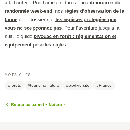
à la hauteur. Prochaines lectures : nos
itinéraires de
randonnée week-end
, nos
règles d’observation de la
faune
et le dossier sur
les espèces protégées que
vous ne soupçonnez pas
. Pour l’aventure jusqu’à la
nuit, le guide
bivouac en forêt : réglementation et
équipement
pose les règles.
MOTS-CLÉS
#forêts
#tourisme nature
#biodiversité
#France
Retour au carnet « Nature »