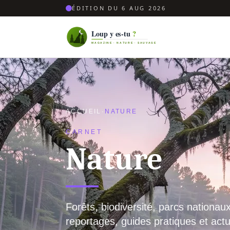
ÉDITION DU 6 AUG 2026
ACCUEIL
·
NATURE
CARNET
Nature
Forêts, biodiversité, parcs nationaux
reportages, guides pratiques et act