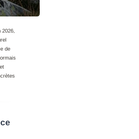
 2026,
rel
le de
sormais
et
ncrètes
nce