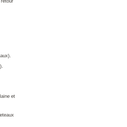
retour
gaux).
).
laine et
veteaux