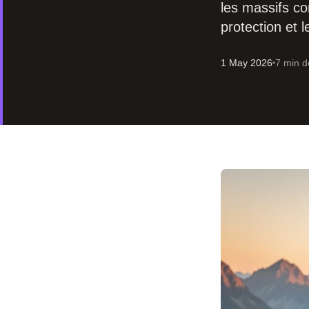
les massifs co
protection et l
1 May 2026
7 min d