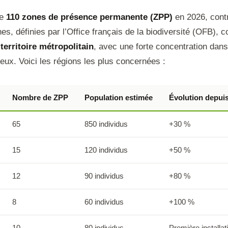
te
110 zones de présence permanente (ZPP)
en 2026, cont
s, définies par l’Office français de la biodiversité (OFB), c
territoire métropolitain
, avec une forte concentration dans
ux. Voici les régions les plus concernées :
Nombre de ZPP
Population estimée
Évolution depui
65
850 individus
+30 %
15
120 individus
+50 %
12
90 individus
+80 %
8
60 individus
+100 %
10
80 individus
Première installat