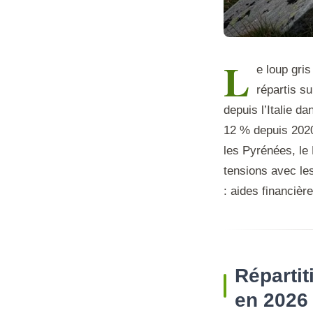
L
e loup gris
répartis s
depuis l’Italie d
12 % depuis 2020
les Pyrénées, le 
tensions avec le
: aides financière
Réparti
en 2026