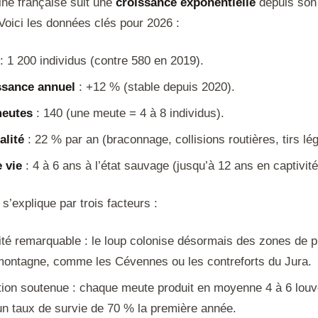
ine française suit une
croissance exponentielle
depuis son 
Voici les données clés pour 2026 :
: 1 200 individus (contre 580 en 2019).
ssance annuel
: +12 % (stable depuis 2020).
eutes
: 140 (une meute = 4 à 8 individus).
alité
: 22 % par an (braconnage, collisions routières, tirs lé
 vie
: 4 à 6 ans à l’état sauvage (jusqu’à 12 ans en captivité
s’explique par trois facteurs :
ité remarquable : le loup colonise désormais des zones de p
ontagne, comme les Cévennes ou les contreforts du Jura.
ion soutenue : chaque meute produit en moyenne 4 à 6 lou
un taux de survie de 70 % la première année.