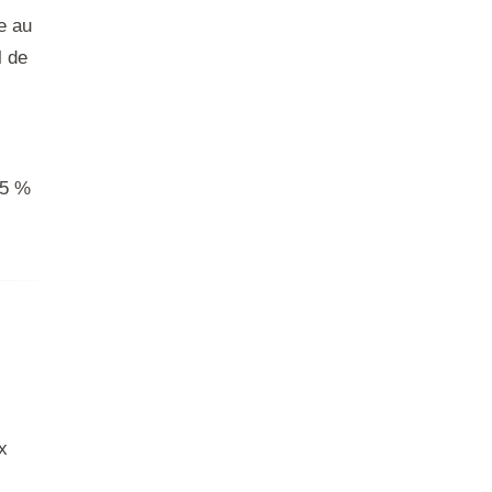
e au
l de
15 %
x