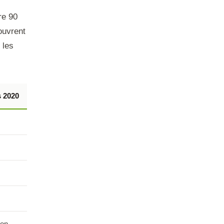
re 90
ouvrent
 les
s 2020
ion