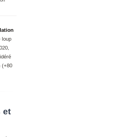
lation
 loup
2020,
idéré
n (+80
 et